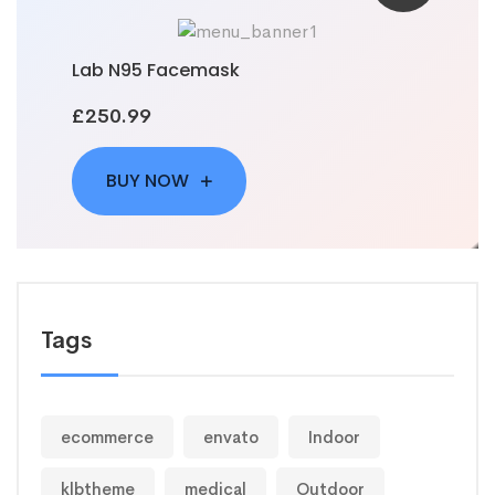
Lab N95 Facemask
£250.99
BUY NOW
Tags
ecommerce
envato
Indoor
klbtheme
medical
Outdoor