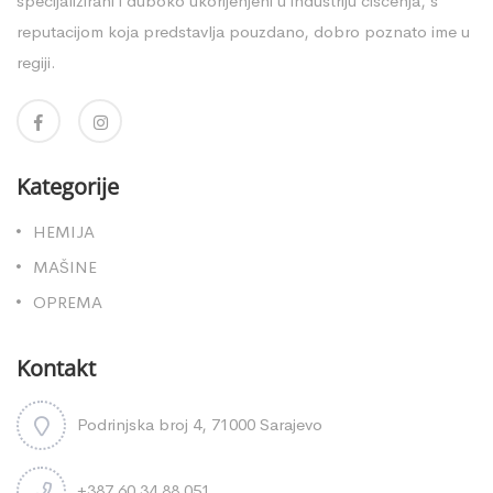
specijalizirani i duboko ukorijenjeni u industriju čišćenja, s
reputacijom koja predstavlja pouzdano, dobro poznato ime u
regiji.
Kategorije
HEMIJA
MAŠINE
OPREMA
Kontakt
Podrinjska broj 4, 71000 Sarajevo
+387 60 34 88 051