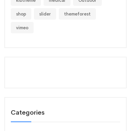
klbtheme
medical
Outdoor
shop
slider
themeforest
vimeo
Categories