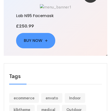
Lab N95 Facemask
£250.99
BUY NOW
Tags
ecommerce
envato
Indoor
klbtheme
medical
Outdoor