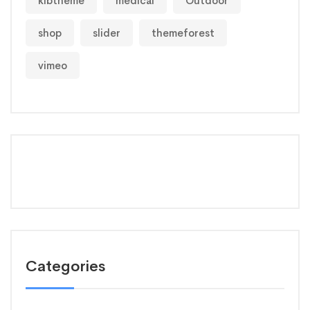
klbtheme
medical
Outdoor
shop
slider
themeforest
vimeo
Categories