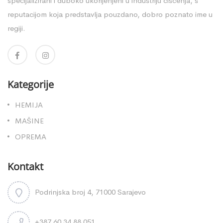
specijalizirani i duboko ukorijenjeni u industriju čišćenja, s
reputacijom koja predstavlja pouzdano, dobro poznato ime u
regiji.
Kategorije
HEMIJA
MAŠINE
OPREMA
Kontakt
Podrinjska broj 4, 71000 Sarajevo
+387 60 34 88 051