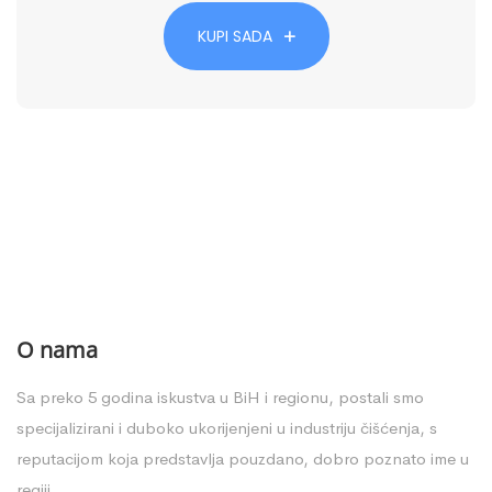
KUPI SADA
O nama
Sa preko 5 godina iskustva u BiH i regionu, postali smo
specijalizirani i duboko ukorijenjeni u industriju čišćenja, s
reputacijom koja predstavlja pouzdano, dobro poznato ime u
regiji.