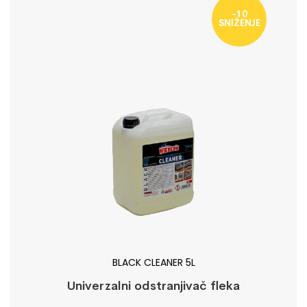
-10
SNIŽENJE
BLACK CLEANER 5L
Univerzalni odstranjivač fleka