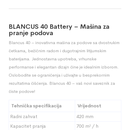
BLANCUS 40 Battery – Mašina za
pranje podova
Blancus 40 – inovativna mašina za podove sa dvostrukim
četkama, bežičnim radom i dugotrajnim litijumskim
baterijama. Jednostavna upotreba, vrhunske
performanse i elegantan dizajn čine je idealnim izborom.
Oslobodite se ograničenja i uživajte u besprekornim
rezultatima čišćenja. Blancus 40 – vaš novi saveznik za
čiste podove!
Tehnička specifikacija
Vrijednost
Radni zahvat
420 mm
Kapacitet pranja
700 m² / h