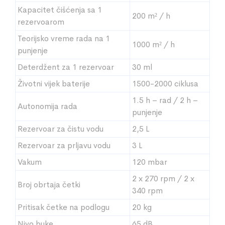
Kapacitet čišćenja sa 1
200 m² / h
rezervoarom
Teorijsko vreme rada na 1
1000 m² / h
punjenje
Deterdžent za 1 rezervoar
30 ml
Životni vijek baterije
1500-2000 ciklusa
1.5 h – rad / 2 h –
Autonomija rada
punjenje
Rezervoar za čistu vodu
2,5 L
Rezervoar za prljavu vodu
3 L
Vakum
120 mbar
2 x 270 rpm / 2 x
Broj obrtaja četki
340 rpm
Pritisak četke na podlogu
20 kg
Nivo buke
65 dB