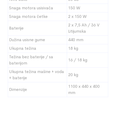
Snaga motora usisivača
150 W
Snaga motora četke
2 x 150 W
2 x 7,5 Ah / 36 V
Baterije
Litijumska
Dužina usisne gume
440 mm
Ukupna težina
18 kg
Težina bez baterije / sa
16 / 18 kg
baterijom
Ukupna težina mašine + voda
20 kg
+ baterije
1100 x 440 x 400
Dimenzije
mm